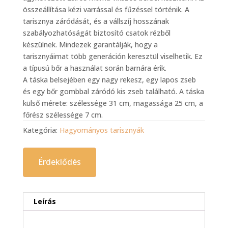
összeállítása kézi varrással és fűzéssel történik. A
tarisznya záródását, és a vállszíj hosszának
szabályozhatóságát biztosító csatok rézből
készülnek. Mindezek garantálják, hogy a
tarisznyáimat több generáción keresztül viselhetik. Ez
a típusú bőr a használat során barnára érik.
A táska belsejében egy nagy rekesz, egy lapos zseb
és egy bőr gombbal záródó kis zseb található. A táska
külső mérete: szélessége 31 cm, magassága 25 cm, a
főrész szélessége 7 cm.
Kategória:
Hagyományos tarisznyák
Érdeklődés
Leírás