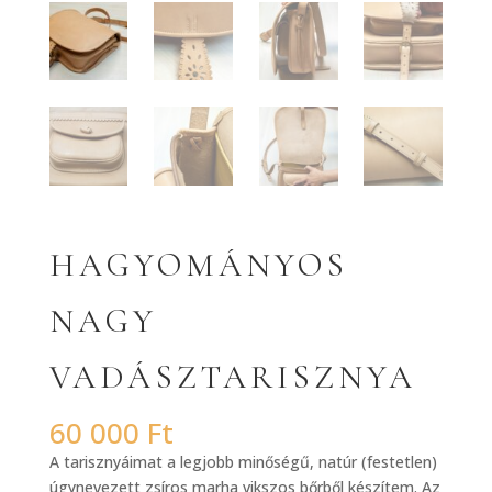
HAGYOMÁNYOS
NAGY
VADÁSZTARISZNYA
60 000
Ft
A tarisznyáimat a legjobb minőségű, natúr (festetlen)
úgynevezett zsíros marha vikszos bőrből készítem. Az