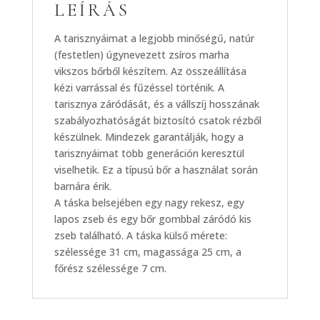
LEÍRÁS
A tarisznyáimat a legjobb minőségű, natúr
(festetlen) úgynevezett zsíros marha
vikszos bőrből készítem. Az összeállítása
kézi varrással és fűzéssel történik. A
tarisznya záródását, és a vállszíj hosszának
szabályozhatóságát biztosító csatok rézből
készülnek. Mindezek garantálják, hogy a
tarisznyáimat több generáción keresztül
viselhetik. Ez a típusú bőr a használat során
barnára érik.
A táska belsejében egy nagy rekesz, egy
lapos zseb és egy bőr gombbal záródó kis
zseb található. A táska külső mérete:
szélessége 31 cm, magassága 25 cm, a
főrész szélessége 7 cm.