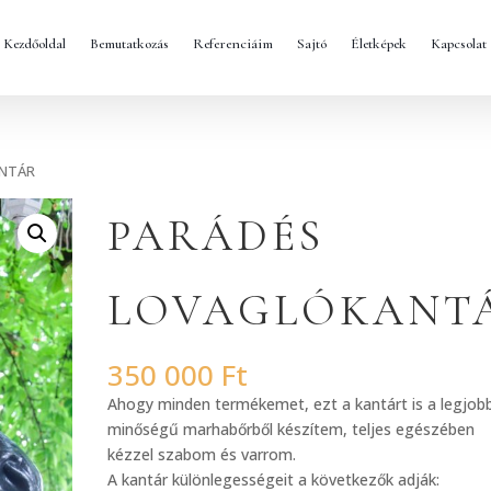
Kezdőoldal
Bemutatkozás
Referenciáim
Sajtó
Életképek
Kapcsolat
ANTÁR
PARÁDÉS
LOVAGLÓKANT
350 000
Ft
Ahogy minden termékemet, ezt a kantárt is a legjob
minőségű marhabőrből készítem, teljes egészében
kézzel szabom és varrom.
A kantár különlegességeit a következők adják: