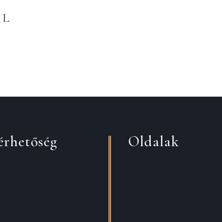
AL
érhetőség
Oldalak