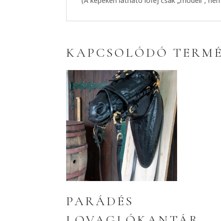
(A képeken látható lófej csak „modell”, ne
KAPCSOLÓDÓ TERM
PARÁDÉS
LOVAGLÓKANTÁR