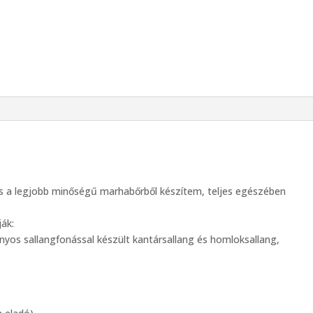
s a legjobb minőségű marhabőrből készítem, teljes egészében
ják:
nyos sallangfonással készült kantársallang és homloksallang,