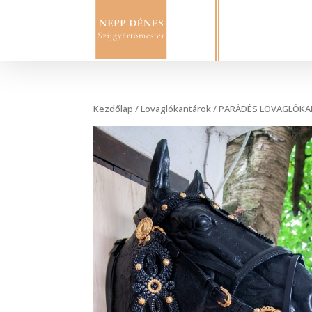
Kezdőlap
/
Lovaglókantárok
/ PARÁDÉS LOVAGLÓK