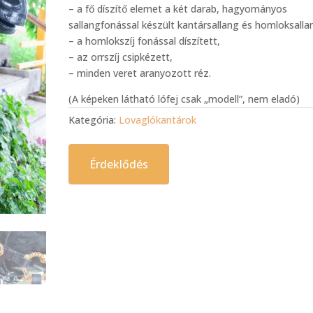
– a fő díszítő elemet a két darab, hagyományos
sallangfonással készült kantársallang és homloksalla
– a homlokszíj fonással díszített,
– az orrszíj csipkézett,
– minden veret aranyozott réz.
(A képeken látható lófej csak „modell”, nem eladó)
Kategória:
Lovaglókantárok
Érdeklődés