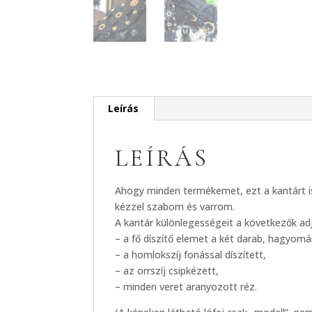
Leírás
LEÍRÁS
Ahogy minden termékemet, ezt a kantárt i
kézzel szabom és varrom.
A kantár különlegességeit a következők ad
– a fő díszítő elemet a két darab, hagyomá
– a homlokszíj fonással díszített,
– az orrszíj csipkézett,
– minden veret aranyozott réz.