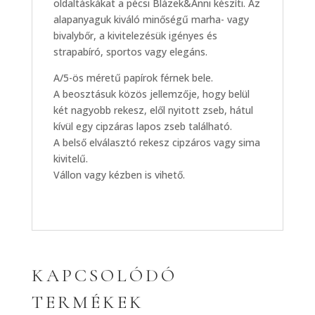
oldaltáskákat a pécsi Blázek&Anni készíti. Az
alapanyaguk kiváló minőségű marha- vagy
bivalybőr, a kivitelezésük igényes és
strapabíró, sportos vagy elegáns.
A/5-ös méretű papírok férnek bele.
A beosztásuk közös jellemzője, hogy belül
két nagyobb rekesz, elől nyitott zseb, hátul
kívül egy cipzáras lapos zseb található.
A belső elválasztó rekesz cipzáros vagy sima
kivitelű.
Vállon vagy kézben is vihető.
KAPCSOLÓDÓ
TERMÉKEK