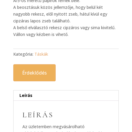
A/5-ös méretű papírok férnek bele.
A beosztásuk közös jellemzője, hogy belül két
nagyobb rekesz, elől nyitott zseb, hátul kívül egy
cipzáras lapos zseb található.
A belső elválasztó rekesz cipzáros vagy sima kivitelű.
Vállon vagy kézben is vihető.
Kategória:
Táskák
Érdeklődés
Leírás
LEÍRÁS
Az üzletemben megvásárolható