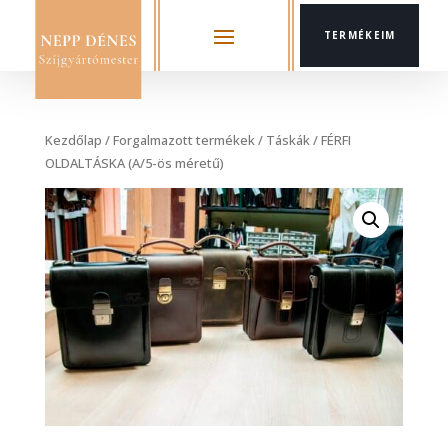
TERMÉKEIM
Kezdőlap
/
Forgalmazott termékek
/
Táskák
/ FÉRFI
OLDALTÁSKA (A/5-ös méretű)