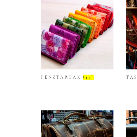
PÉNZTÁRCÁK
(13)
TÁ