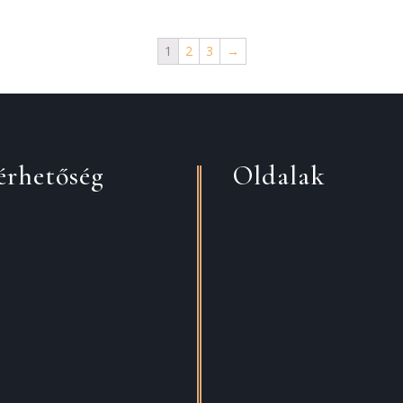
1
2
3
→
érhetőség
Oldalak