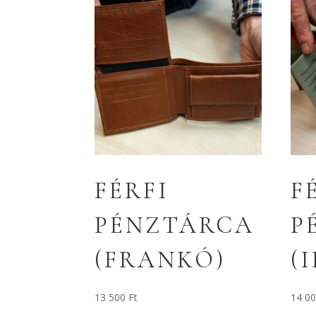
FÉRFI
F
PÉNZTÁRCA
P
(FRANKÓ)
(
13 500
Ft
14 0