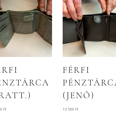
ÉRFI
FÉRFI
ÉNZTÁRCA
PÉNZTÁRC
IRATT.)
(JENŐ)
00
Ft
13 500
Ft