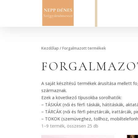
Kezdőlap
/ Forgalmazott termékek
FORGALMAZO
A saját készítésű termékek árusítása mellett 
származnak.
Ezek a következő típusokba sorolhatók:
– TÁSKÁK (női és férfi táskák, hátitáskák, akta
– TÁRCÁK (női és férfi pénztárcák, irattárcák, p
– TOKOK (szemüveghez, tollhoz, mobiltelefon
1–9 termék, összesen 25 db