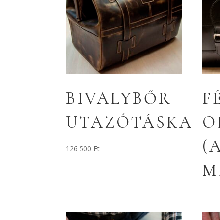
BIVALYBŐR
F
UTAZÓTÁSKA
O
(
126 500
Ft
M