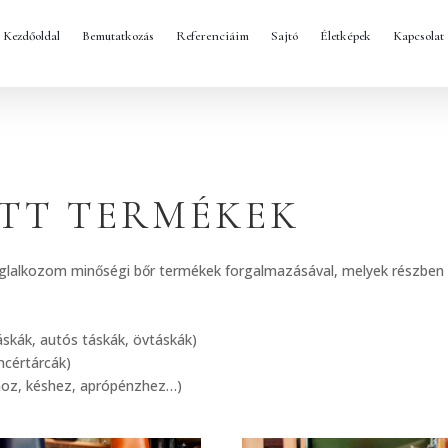
Kezdőoldal
Bemutatkozás
Referenciáim
Sajtó
Életképek
Kapcsolat
TT TERMÉKEK
foglalkozom minőségi bőr termékek forgalmazásával, melyek részben
táskák, autós táskák, övtáskák)
incértárcák)
hoz, késhez, aprópénzhez…)