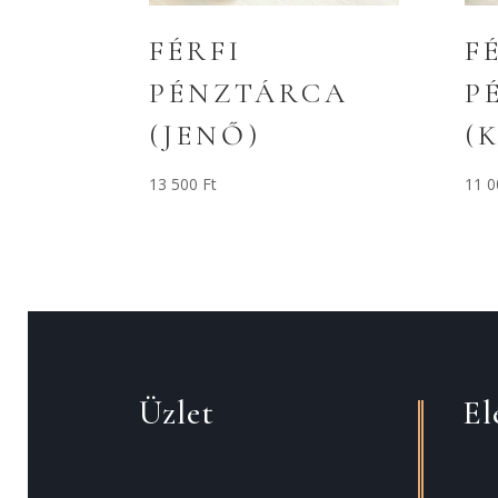
FÉRFI
F
PÉNZTÁRCA
P
(JENŐ)
(
13 500
Ft
11 
Üzlet
El