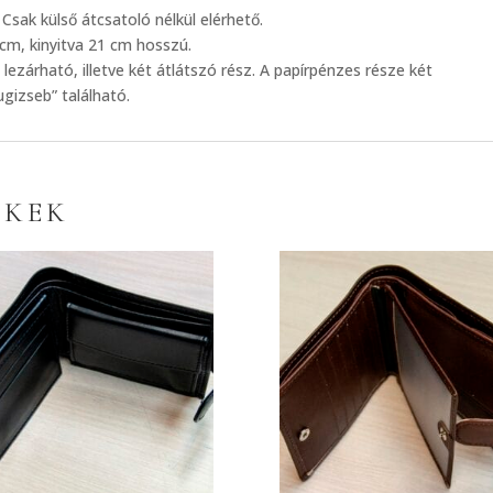
 Csak külső átcsatoló nélkül elérhető.
cm, kinyitva 21 cm hosszú.
lezárható, illetve két átlátszó rész. A papírpénzes része két
ugizseb” található.
ÉKEK