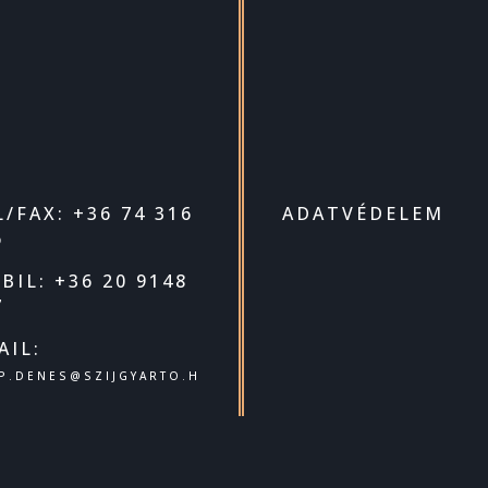
L/FAX: +36 74 316
ADATVÉDELEM
6
BIL: +36 20 9148
7
AIL:
P.DENES@SZIJGYARTO.H