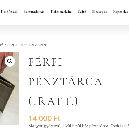
Kezdőoldal
Bemutatkozás
Referenciáim
Sajtó
Életképek
Kapcsolat
rfi
/ FÉRFI PÉNZTÁRCA (Iratt.)
FÉRFI
PÉNZTÁRCA
(IRATT.)
14 000
Ft
Magyar gyártású, kívül-belül bőr pénztárca. Csak küls