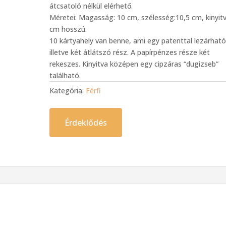
átcsatoló nélkül elérhető.
Méretei: Magasság: 10 cm, szélesség:10,5 cm, kinyit
cm hosszú.
10 kártyahely van benne, ami egy patenttal lezárható
illetve két átlátszó rész. A papírpénzes része két
rekeszes. Kinyitva középen egy cipzáras “dugizseb”
található.
Kategória:
Férfi
Érdeklődés