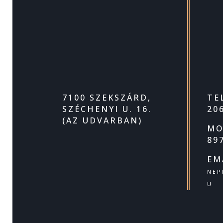
7100 SZEKSZÁRD,
TE
SZÉCHENYI U. 16.
20
(AZ UDVARBAN)
MO
89
EM
NEP
U