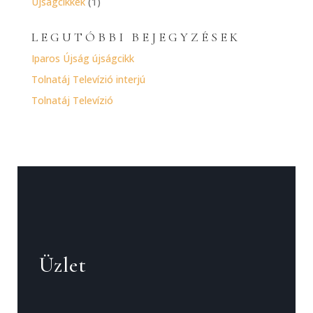
Újságcikkek
(1)
LEGUTÓBBI BEJEGYZÉSEK
Iparos Újság újságcikk
Tolnatáj Televízió interjú
Tolnatáj Televízió
Üzlet