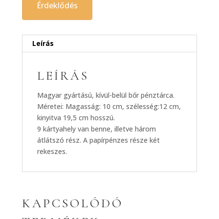
Érdeklődés
Leírás
LEÍRÁS
Magyar gyártású, kívül-belül bőr pénztárca.
Méretei: Magasság: 10 cm, szélesség:12 cm,
kinyitva 19,5 cm hosszú.
9 kártyahely van benne, illetve három
átlátszó rész. A papírpénzes része két
rekeszes.
KAPCSOLÓDÓ