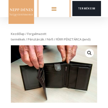
TERMÉKEIM
Kezdőlap
/
Forgalmazott
termékek
/
Pénztárcák
/
Férfi
/ FÉRFI PÉNZTÁRCA (Jenő)