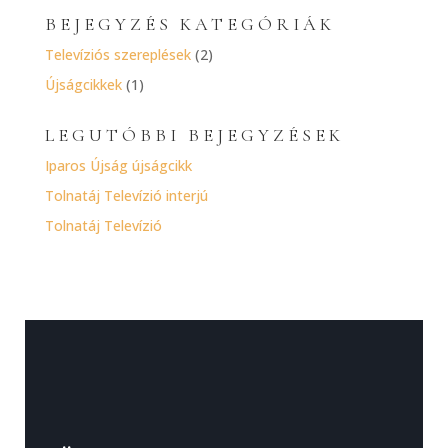
BEJEGYZÉS KATEGÓRIÁK
Televíziós szereplések
(2)
Újságcikkek
(1)
LEGUTÓBBI BEJEGYZÉSEK
Iparos Újság újságcikk
Tolnatáj Televízió interjú
Tolnatáj Televízió