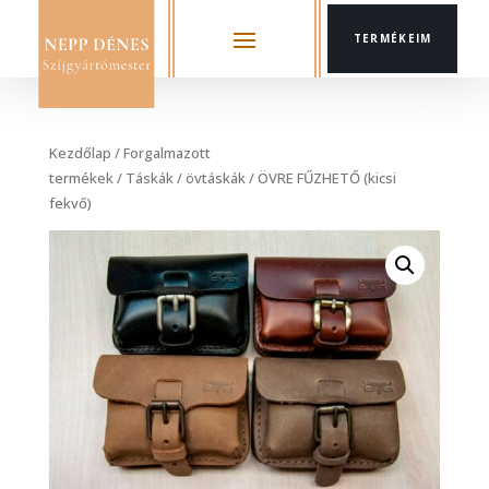
TERMÉKEIM
Kezdőlap
/
Forgalmazott
termékek
/
Táskák
/
övtáskák
/ ÖVRE FŰZHETŐ (kicsi
fekvő)