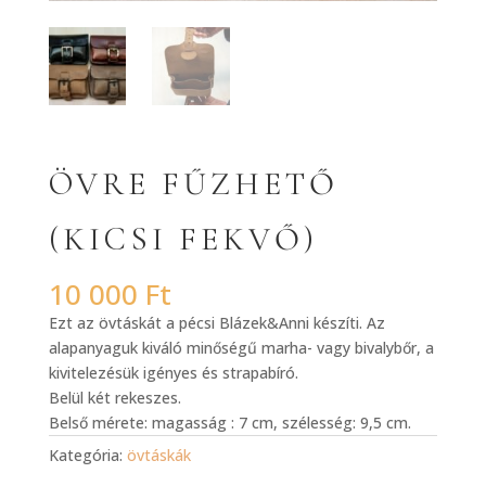
ÖVRE FŰZHETŐ
(KICSI FEKVŐ)
10 000
Ft
Ezt az övtáskát a pécsi Blázek&Anni készíti. Az
alapanyaguk kiváló minőségű marha- vagy bivalybőr, a
kivitelezésük igényes és strapabíró.
Belül két rekeszes.
Belső mérete: magasság : 7 cm, szélesség: 9,5 cm.
Kategória:
övtáskák