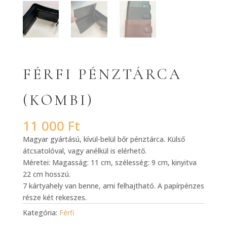
FÉRFI PÉNZTÁRCA
(KOMBI)
11 000
Ft
Magyar gyártású, kívül-belül bőr pénztárca. Külső
átcsatolóval, vagy anélkül is elérhető.
Méretei: Magasság: 11 cm, szélesség: 9 cm, kinyitva
22 cm hosszú.
7 kártyahely van benne, ami felhajtható. A papírpénzes
része két rekeszes.
Kategória:
Férfi