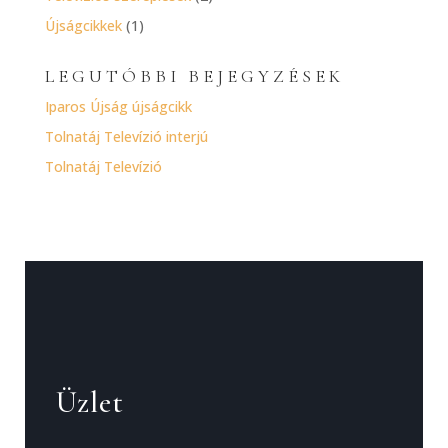
Újságcikkek
(1)
LEGUTÓBBI BEJEGYZÉSEK
Iparos Újság újságcikk
Tolnatáj Televízió interjú
Tolnatáj Televízió
Üzlet